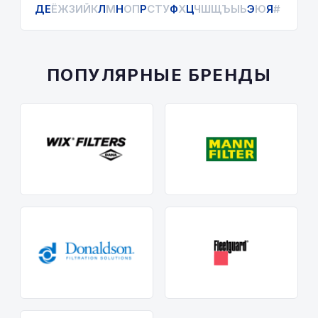
Д
Е
Ё
Ж
З
И
Й
К
Л
М
Н
О
П
Р
С
Т
У
Ф
Х
Ц
Ч
Ш
Щ
Ъ
Ы
Ь
Э
Ю
Я
#
ПОПУЛЯРНЫЕ БРЕНДЫ