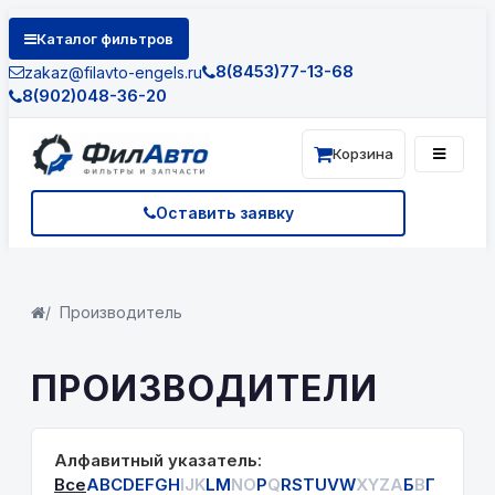
Каталог фильтров
8(8453)77-13-68
zakaz@filavto-engels.ru
8(902)048-36-20
Корзина
Оставить заявку
Производитель
ПРОИЗВОДИТЕЛИ
Алфавитный указатель:
Все
A
B
C
D
E
F
G
H
I
J
K
L
M
N
O
P
Q
R
S
T
U
V
W
X
Y
Z
А
Б
В
Г