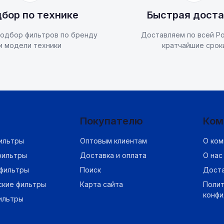
бор по технике
Быстрая доста
одбор фильтров по бренду
Доставляем по всей Ро
и модели техники
кратчайшие срок
Покупателю
Ком
ильтры
Оптовым клиентам
О ком
фильтры
Доставка и оплата
О нас
фильтры
Поиск
Дост
ские фильтры
Карта сайта
Полит
конф
ильтры