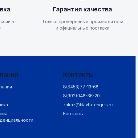
вка
Гарантия качества
ссии в
Только проверенные производители
и
и официальные поставки
пания
Контакты
пании
8(8453)77-13-68
8(902)048-36-20
авка
zakaz@filavto-engels.ru
ика
Контакты
иденциальности