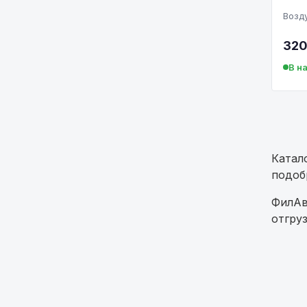
Возд
320
В н
Катал
подоб
ФилАв
отгруз