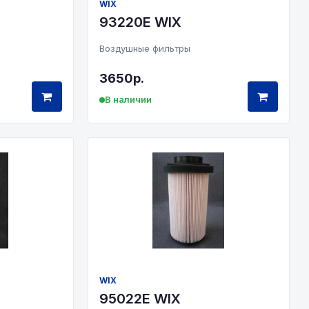
WIX
93220E WIX
Воздушные фильтры
3650р.
В наличии
WIX
95022E WIX