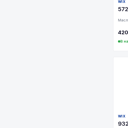
Экскаватор
WIX
572
Масл
420
В н
WIX
932