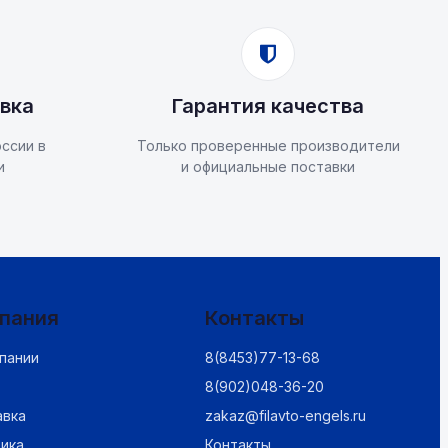
вка
Гарантия качества
ссии в
Только проверенные производители
и
и официальные поставки
пания
Контакты
пании
8(8453)77-13-68
8(902)048-36-20
авка
zakaz@filavto-engels.ru
ика
Контакты