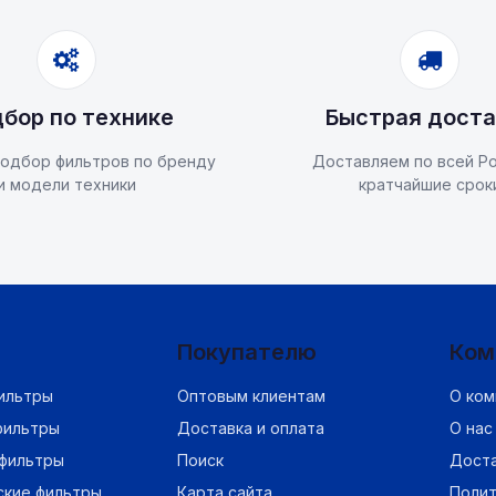
бор по технике
Быстрая доста
одбор фильтров по бренду
Доставляем по всей Ро
и модели техники
кратчайшие срок
Покупателю
Ком
ильтры
Оптовым клиентам
О ком
фильтры
Доставка и оплата
О нас
фильтры
Поиск
Дост
ские фильтры
Карта сайта
Полит