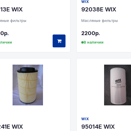
WIX
13E WIX
92038Е WIX
яные фильтры
Масляные фильтры
0р.
2200р.
аличии
В наличии
WIX
41Е WIX
95014E WIX