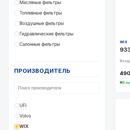
Mercedes-Benz
Масляные фильтры
Micronic Filter
Топливные фильтры
Monbow
Воздушные фильтры
PARKER
Гидравлические фильтры
WIX
RACOR
Салонные фильтры
93
SAKURA
Возд
SCT
ПРОИЗВОДИТЕЛЬ
490
SF-Filter
В н
TopFils
TruckPart
UFI
Volvo
WIX