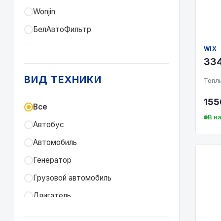
Wonjin
БелАвтоФильтр
Белтиз
WIX
33
ГУР
ВИД ТЕХНИКИ
Топл
Другие
ЕВРОЭЛЕМЕНТ
155
Все
В н
Ливны
Автобус
Невский фильтр
Автомобиль
РЕМИЗ
Генератор
Фильдвиг
Грузовой автомобиль
ФОМ
Двигатель
Цитрон
Каток