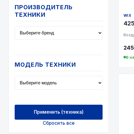
Экофил
Комбайн
ПРОИЗВОДИТЕЛЬ
ЯМЗ
ТЕХНИКИ
WIX
Коммунальная техника
425
Компрессор
Возд
Кран
245
Легковой автомобиль
В н
Лесозаготовительная техника
МОДЕЛЬ ТЕХНИКИ
Погрузчик
Промышленное оборудование
Рефрижератор
Строительная техника
Применить (техника)
Тепловоз
Сбросить все
Трактор