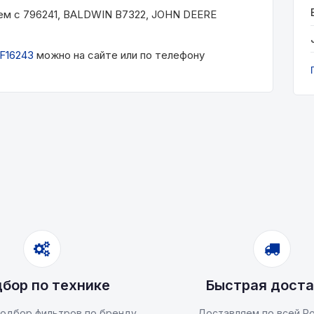
ем с 796241, BALDWIN B7322, JOHN DEERE
F16243
можно на сайте или по телефону
бор по технике
Быстрая доста
одбор фильтров по бренду
Доставляем по всей Ро