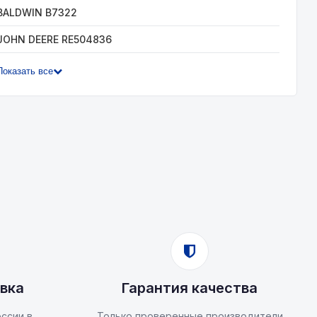
BALDWIN B7322
JOHN DEERE RE504836
Показать все
вка
Гарантия качества
ссии в
Только проверенные производители