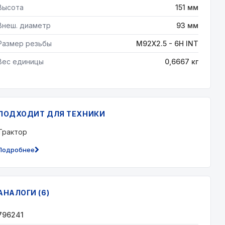
Высота
151 мм
Внеш. диаметр
93 мм
Размер резьбы
M92X2.5 - 6H INT
Вес единицы
0,6667 кг
ПОДХОДИТ ДЛЯ ТЕХНИКИ
Трактор
Подробнее
АНАЛОГИ (6)
796241