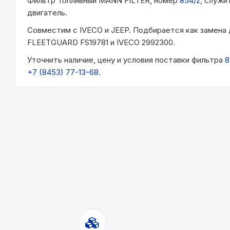
Фильтр Топливный MANN FILTER, номер
854/2
, служи
двигатель.
Совместим с IVECO и JEEP. Подбирается как замен
FLEETGUARD FS19781 и IVECO 2992300.
Уточнить наличие, цену и условия поставки фильтра
8
+7 (8453) 77-13-68
.