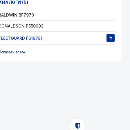
АНАЛОГИ (5)
BALDWIN BF7970
DONALDSON P550903
FLEETGUARD FS19781
Показать все