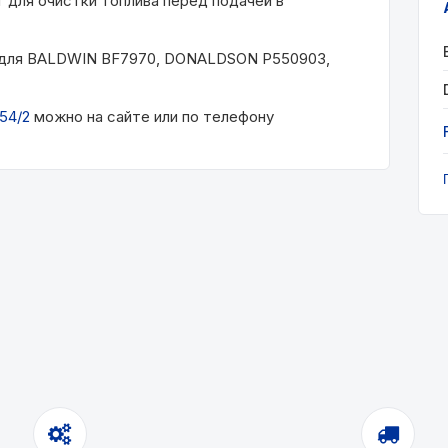
т для очистки топлива перед подачей в
а для BALDWIN BF7970, DONALDSON P550903,
54/2
можно на сайте или по телефону