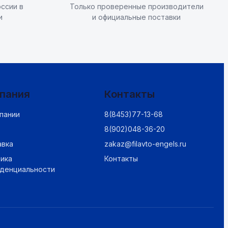
ссии в
Только проверенные производители
и
и официальные поставки
пания
Контакты
пании
8(8453)77-13-68
8(902)048-36-20
авка
zakaz@filavto-engels.ru
ика
Контакты
иденциальности