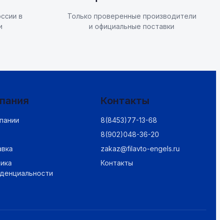
ссии в
Только проверенные производители
и
и официальные поставки
пания
Контакты
пании
8(8453)77-13-68
8(902)048-36-20
авка
zakaz@filavto-engels.ru
ика
Контакты
иденциальности