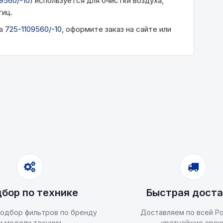
9560/-10
) используется для очистки воздуха,
тиц.
ра
725-1109560/-10
, оформите заказ на сайте или
бор по технике
Быстрая доста
одбор фильтров по бренду
Доставляем по всей Ро
и модели техники
кратчайшие срок