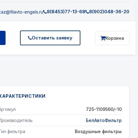
8(8453)77-13-68
8(902)048-36-20
az@filavto-engels.ru
Оставить заявку
Корзина
ХАРАКТЕРИСТИКИ
Артикул
725-1109560/-10
Производитель
БелАвтоФильтр
Тип фильтра
Воздушные фильтры