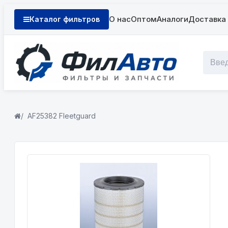
О нас
Оптом
Аналоги
Доставка 
Каталог фильтров
AF25382 Fleetguard