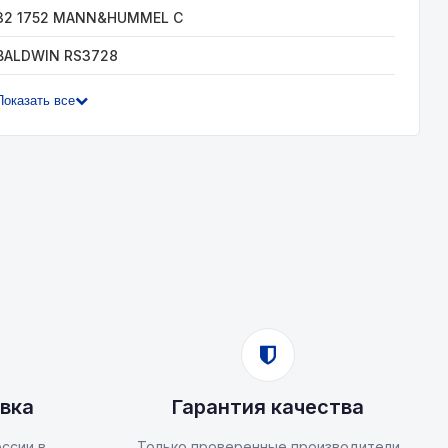
32 1752 MANN&HUMMEL C
BALDWIN RS3728
Показать все
вка
Гарантия качества
ссии в
Только проверенные производители