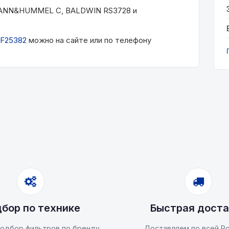
 MANN&HUMMEL C, BALDWIN RS3728 и
F25382
можно на сайте или по телефону
бор по технике
Быстрая доста
одбор фильтров по бренду
Доставляем по всей Ро