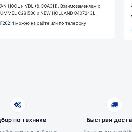
VAN HOOL и VDL (& COACH). Взаимозаменяем с
UMMEL C281580 и NEW HOLLAND 84072431.
F26214
можно на сайте или по телефону
бор по технике
Быстрая доста
одбор фильтров по бренду
Доставляем по всей Ро