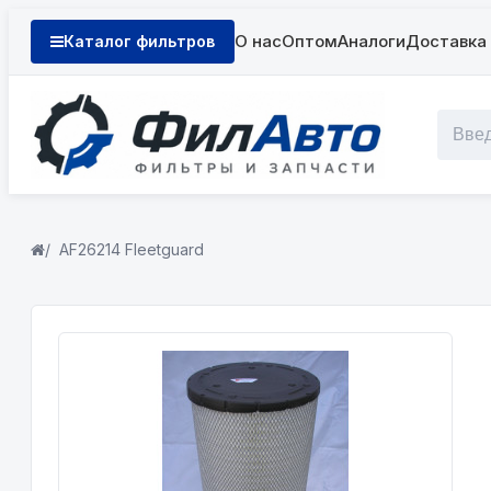
О нас
Оптом
Аналоги
Доставка 
Каталог фильтров
AF26214 Fleetguard