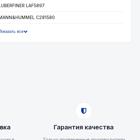
LUBERFINER LAF5897
MANN&HUMMEL C281580
Показать все
вка
Гарантия качества
ссии в
Только проверенные производители