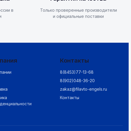
ссии в
Только проверенные производители
и
и официальные поставки
пания
Контакты
пании
8(8453)77-13-68
8(902)048-36-20
авка
zakaz@filavto-engels.ru
ика
Контакты
иденциальности