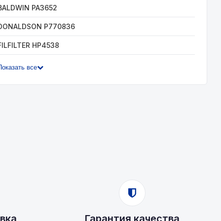
BALDWIN PA3652
DONALDSON P770836
FILFILTER HP4538
Показать все
вка
Гарантия качества