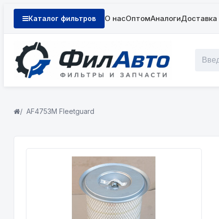
О нас
Оптом
Аналоги
Доставка 
Каталог фильтров
AF4753М Fleetguard