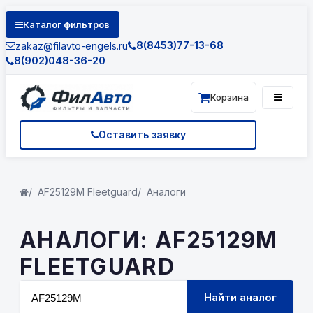
Каталог фильтров
8(8453)77-13-68
zakaz@filavto-engels.ru
8(902)048-36-20
Корзина
Оставить заявку
AF25129М Fleetguard
Аналоги
АНАЛОГИ: AF25129М
FLEETGUARD
Найти аналог