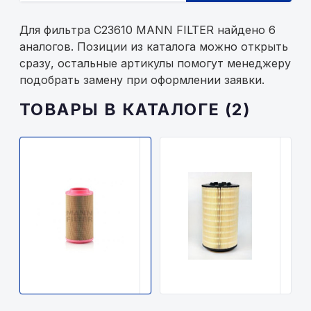
Для фильтра C23610 MANN FILTER найдено 6
аналогов. Позиции из каталога можно открыть
сразу, остальные артикулы помогут менеджеру
подобрать замену при оформлении заявки.
ТОВАРЫ В КАТАЛОГЕ (2)
MANN
FL
FILTER
A
C23610
F
MANN
FILTER
2600р.
3
В
В
наличии
н