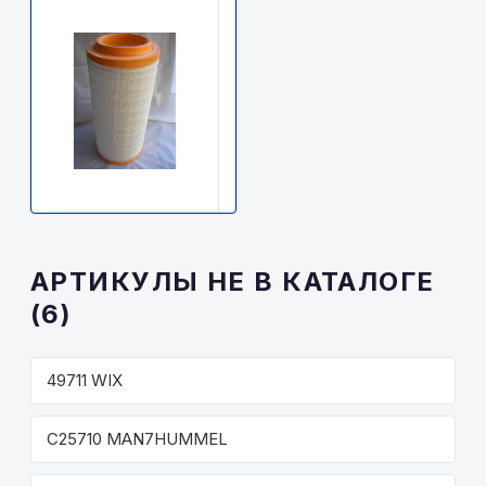
TRUCKPART
B10004.00
TruckPart
2200р.
В
наличии
АРТИКУЛЫ НЕ В КАТАЛОГЕ
(6)
49711 WIX
C25710 MAN7HUMMEL