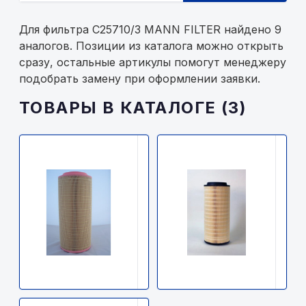
Для фильтра C25710/3 MANN FILTER найдено 9
аналогов. Позиции из каталога можно открыть
сразу, остальные артикулы помогут менеджеру
подобрать замену при оформлении заявки.
ТОВАРЫ В КАТАЛОГЕ (3)
MANN
FL
FILTER
A
C25710/3
F
MANN
FILTER
2400р.
2
В
В
наличии
н