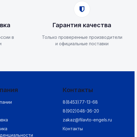
вка
Гарантия качества
ссии в
Только проверенные производители
и
и официальные поставки
пания
Контакты
пании
8(8453)77-13-68
8(902)048-36-20
авка
zakaz@filavto-engels.ru
ика
Контакты
иденциальности