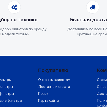
бор по технике
Быстрая доста
одбор фильтров по бренду
Доставляем по всей Ро
и модели техники
кратчайшие срок
Покупателю
Ком
ильтры
Оптовым клиентам
О ком
фильтры
Доставка и оплата
О нас
фильтры
Поиск
Дост
ские фильтры
Карта сайта
Полит
конф