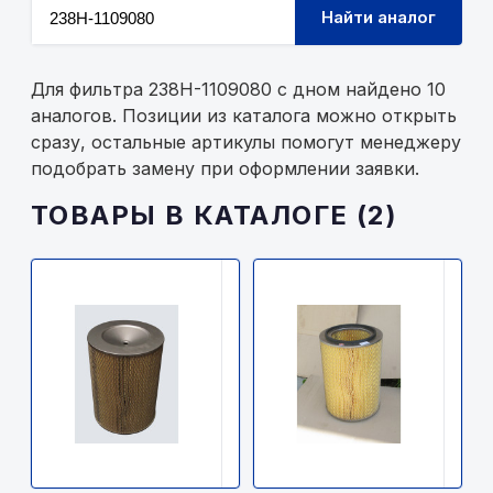
Найти аналог
Для фильтра 238Н-1109080 с дном найдено 10
аналогов. Позиции из каталога можно открыть
сразу, остальные артикулы помогут менеджеру
подобрать замену при оформлении заявки.
ТОВАРЫ В КАТАЛОГЕ (2)
ДРУГИЕ
ДР
238Н-1109080
2
с
б
дном
д
1230р.
87
В
В
наличии
н