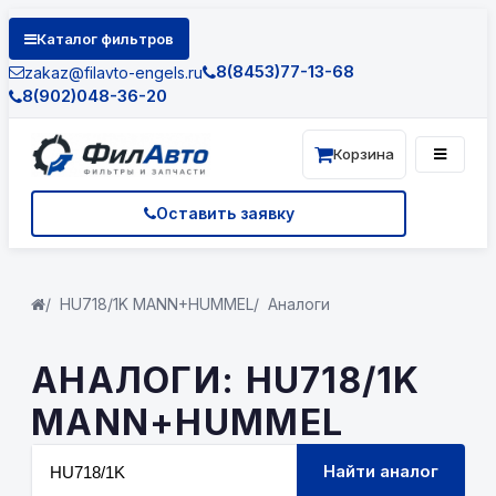
Каталог фильтров
8(8453)77-13-68
zakaz@filavto-engels.ru
8(902)048-36-20
Корзина
Оставить заявку
HU718/1K MANN+HUMMEL
Аналоги
АНАЛОГИ: HU718/1K
MANN+HUMMEL
Найти аналог