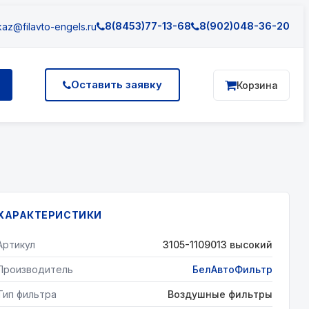
8(8453)77-13-68
8(902)048-36-20
az@filavto-engels.ru
Оставить заявку
Корзина
ХАРАКТЕРИСТИКИ
Артикул
3105-1109013 высокий
Производитель
БелАвтоФильтр
Тип фильтра
Воздушные фильтры