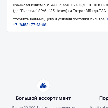
Взаимозаменяем с И-441, Р-450-1-24, ФД.101-011 и Э
(дв.”Пилстик” 8РАЧ-185 Чехия)) и Татра (815 (дв.Т3А-
Уточнить наличие, цену и условия поставки фильтра
0
+7 (8453) 77-13-68
.
Большой ассортимент
Под
Более 30 000 фильтров в наличии на
Удобный п