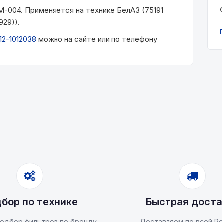
ФМ-004. Применяется на технике БелАЗ (75191
929)).
12-1012038
можно на сайте или по телефону
бор по технике
Быстрая доста
одбор фильтров по бренду
Доставляем по всей Ро