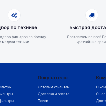
бор по технике
Быстрая доста
одбор фильтров по бренду
Доставляем по всей Ро
и модели техники
кратчайшие срок
Покупателю
Ком
ильтры
Оптовым клиентам
О ком
фильтры
Доставка и оплата
О нас
фильтры
Поиск
Дост