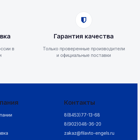
вка
Гарантия качества
ссии в
Только проверенные производители
и
и официальные поставки
пания
Контакты
пании
8(8453)77-13-68
8(902)048-36-20
авка
zakaz@filavto-engels.ru