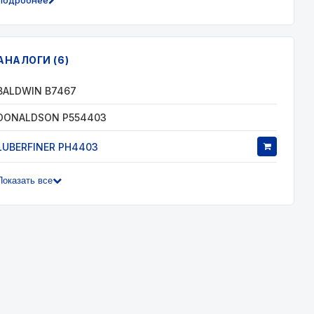
Подробнее
АНАЛОГИ (6)
BALDWIN B7467
DONALDSON P554403
LUBERFINER PH4403
Показать все