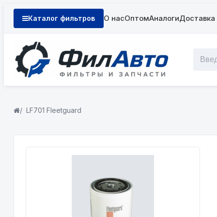
О нас
Оптом
Аналоги
Доставка 
Каталог фильтров
LF701 Fleetguard