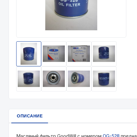
ОПИСАНИЕ
Масляный фильтр GoodWill с номером
OG-528
предназ