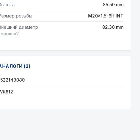
Высота
85.50 mm
Размер резьбы
M20x1,5-6H INT
Внешний диаметр
82.30 mm
корпуса2
АНАЛОГИ (2)
1522143080
WK812