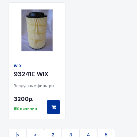
WIX
93241Е WIX
Воздушные фильтры
3200р.
В наличии
|<
<
2
3
4
5