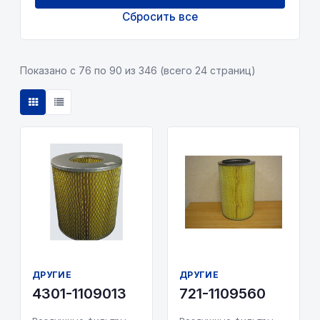
Тепловоз
Сбросить все
SF-Filter
Трактор
TopFils
Экскаватор
Показано с 76 по 90 из 346 (всего 24 страниц)
TruckPart
UFI
Volvo
WIX
Wonjin
БелАвтоФильтр
Белтиз
ГУР
ДРУГИЕ
ДРУГИЕ
Другие
4301-1109013
721-1109560
ЕВРОЭЛЕМЕНТ