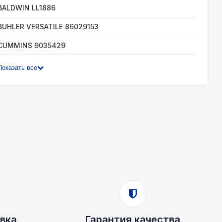
BALDWIN LL1886
BUHLER VERSATILE 86029153
CUMMINS 9035429
Показать все
вка
Гарантия качества