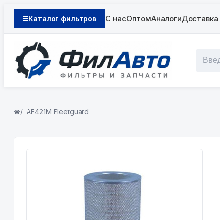
О нас
Оптом
Аналоги
Доставка 
Каталог фильтров
AF421М Fleetguard