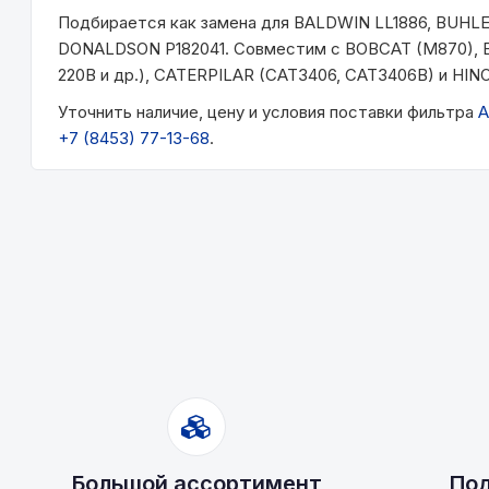
Подбирается как замена для BALDWIN LL1886, BUHL
DONALDSON P182041. Совместим с BOBCAT (M870), BU
220B и др.), CATERPILAR (CAT3406, CAT3406B) и HINO
Уточнить наличие, цену и условия поставки фильтра
A
+7 (8453) 77-13-68
.
Большой ассортимент
Под