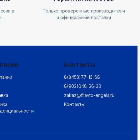
ссии в
Только проверенные производители
и
и официальные поставки
пания
Контакты
пании
8(8453)77-13-68
8(902)048-36-20
авка
zakaz@filavto-engels.ru
ика
Контакты
иденциальности