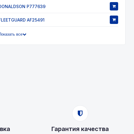
DONALDSON P777639
FLEETGUARD AF25491
Показать все
вка
Гарантия качества