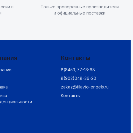
ссии в
Только проверенные производители
и
и официальные поставки
пания
Контакты
пании
8(8453)77-13-68
8(902)048-36-20
авка
zakaz@filavto-engels.ru
ика
Контакты
иденциальности