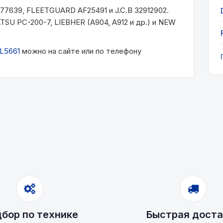
639, FLEETGUARD AF25491 и J.C.B 32912902.
U PC-200-7, LIEBHER (A904, A912 и др.) и NEW
L5661
можно на сайте или по телефону
бор по технике
Быстрая доста