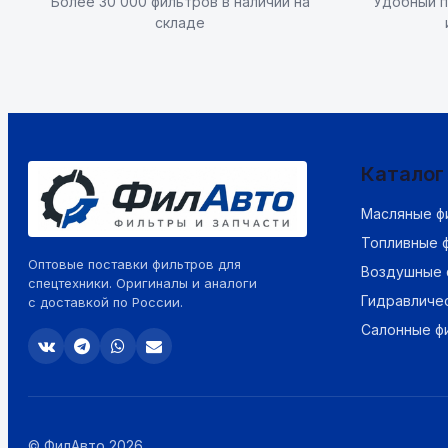
Более 30 000 фильтров в наличии на
Удобный п
складе
Каталог
Масляные ф
Топливные 
Оптовые поставки фильтров для
Воздушные 
спецтехники. Оригиналы и аналоги
Гидравличе
с доставкой по России.
Салонные ф
© ФилАвто 2026