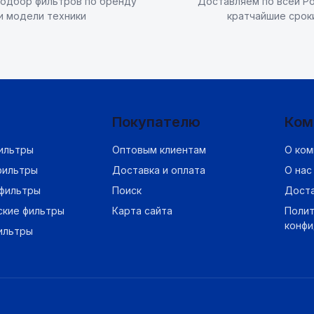
одбор фильтров по бренду
Доставляем по всей Ро
и модели техники
кратчайшие срок
Покупателю
Ком
ильтры
Оптовым клиентам
О ком
фильтры
Доставка и оплата
О нас
фильтры
Поиск
Дост
ские фильтры
Карта сайта
Полит
конф
ильтры