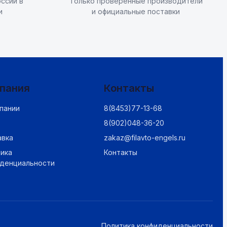
ссии в
Только проверенные производители
и
и официальные поставки
пания
Контакты
пании
8(8453)77-13-68
8(902)048-36-20
авка
zakaz@filavto-engels.ru
ика
Контакты
иденциальности
Политика конфиденциальности